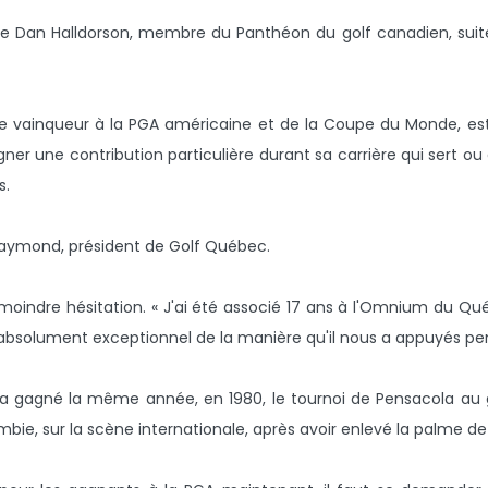
e Dan Halldorson, membre du Panthéon du golf canadien, suite 
uble vainqueur à la PGA américaine et de la Coupe du Monde, e
er une contribution particulière durant sa carrière qui sert ou a
s.
Raymond, président de Golf Québec.
la moindre hésitation. « J'ai été associé 17 ans à l'Omnium du 
é absolument exceptionnel de la manière qu'il nous a appuyés pe
l a gagné la même année, en 1980, le tournoi de Pensacola au g
bie, sur la scène internationale, après avoir enlevé la palme de