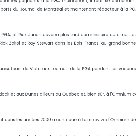
lus pour les gagnants à la PGA maintenant, il faut se demand
ports du Journal de Montréal et maintenant rédacteur à la PGA
 PGA, et Rick Janes, devenu plus tard commissaire du circuit c
, Rick Zokol et Ray Stewart dans les Bois-Francs; au grand bon
rganisateurs de Victo aux tournois de la PGA pendant les vacan
lock et aux Dunes ailleurs au Québec et, bien sûr, à l'Omnium c
int dans les années 2000 a contribué à faire revivre l'Omnium de