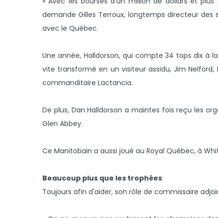
« Avec les bourses d'un million de dollars et p
demande Gilles Terroux, longtemps directeur des s
avec le Québec.
Une année, Halldorson, qui compte 34 tops dix à la
vite transformé en un visiteur assidu, Jim Nelford
commanditaire Lactancia.
De plus, Dan Halldorson a maintes fois reçu les o
Glen Abbey.
Ce Manitobain a aussi joué au Royal Québec, à Whit
Beaucoup plus que les trophées
Toujours afin d'aider, son rôle de commissaire adjo