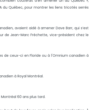
er combien coûterait d’en amener un au Québec »,
 du Québec, pour montrer les liens tricotés serrés
anadien, avaient aidé à amener Dave Barr, qui s’est
heur de Jean-Marc Fréchette, vice-président chez le
ces de ceux-ci en Floride ou à l'Omnium canadien à
anadien à Royal Montréal.
 Montréal 60 ans plus tard.