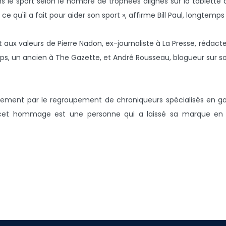
e sport selon le nombre de trophées alignés sur la tablette au 
 qu'il a fait pour aider son sport », affirme Bill Paul, longtem
t aux valeurs de Pierre Nadon, ex-journaliste à La Presse, rédac
llips, un ancien à The Gazette, et André Rousseau, blogueur sur so
lement par le regroupement de chroniqueurs spécialisés en golf
e cet hommage est une personne qui a laissé sa marque e