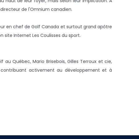
haut de leur foyer, mais selon leur implication. À
ps directeur de l'Omnium canadien.
teur en chef de Golf Canada et surtout grand apôtre
n site Internet Les Coulisses du sport.
 au Québec, Mario Brisebois, Gilles Terroux et cie,
n contribuant activement au développement et à