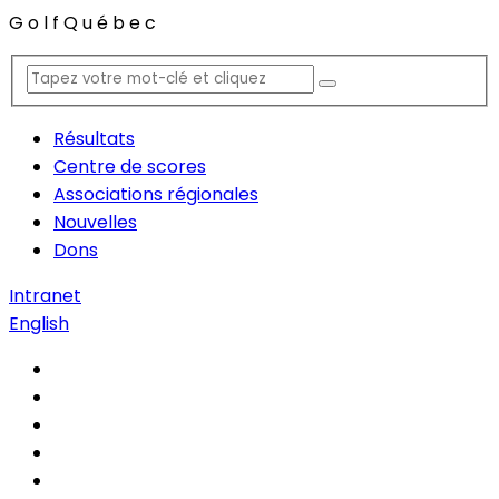
G
o
l
f
Q
u
é
b
e
c
Résultats
Centre de scores
Associations régionales
Nouvelles
Dons
Intranet
English