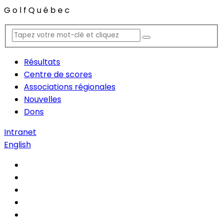
G
o
l
f
Q
u
é
b
e
c
Résultats
Centre de scores
Associations régionales
Nouvelles
Dons
Intranet
English