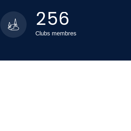
2
5
6
Clubs membres