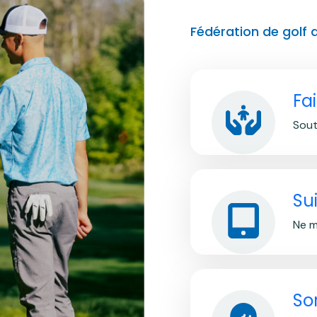
Fédération de golf
Fa
Sout
Sui
Ne m
Sor